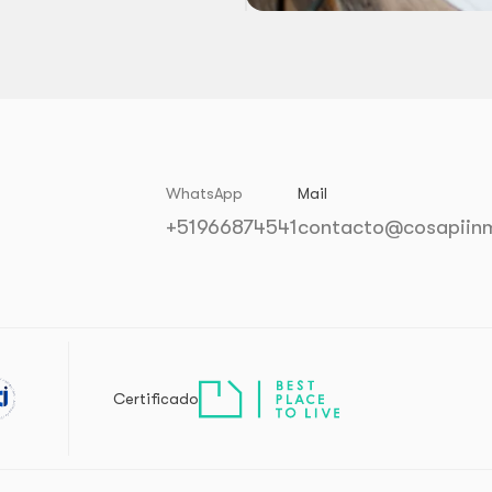
WhatsApp
Mail
+51966874541
contacto@cosapiinm
Certificado